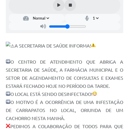
Estatuto dos Servidores Municipais
PLANO MUNICIPAL DE ASSISTÊNCIA SOCIAL
A Nossa Cidade
Galeria de Vídeos
A SECRETARIA DE SAÚDE INFORMA!
Contas Públicas
Legislação
O CENTRO DE ATENDIMENTO QUE ABRIGA A
SECRETARIA DE SAÚDE, A FARMÁCIA MUNICIPAL E O
Editais
SETOR DE AGENDAMENTO DE CONSULTAS E EXAMES
Links
ESTARÁ FECHADO HOJE NO PERÍODO DA TARDE.
O LOCAL ESTÁ SENDO DESINFECTADO!
Banco do Povo Paulista
O MOTIVO É A OCORRÊNCIA DE UMA INFESTAÇÃO
Folha de Pagamento
DE CARRAPATOS NO LOCAL, ORIUNDA DE UM
Serviços ao Cidadão
CACHORRO NESTA MANHÃ.
PEDIMOS A COLABORAÇÃO DE TODOS PARA QUE
Nota Fiscal Eletrônica