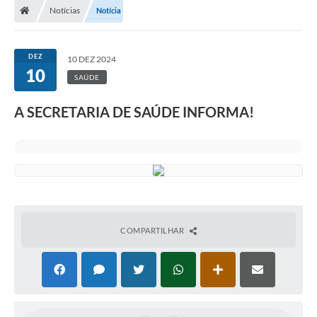
Notícias
Notícia
Turismo
Publicações Oficiais
DEZ
10 DEZ 2024
10
Cadastro de Artesãos
SAÚDE
Lei Aldir Blanc
A SECRETARIA DE SAÚDE INFORMA!
CTM
Audiências Públicas
Balanços
A Prefeitura
COMPARTILHAR
Avisos e comunicados
Licitações anteriores
Contratos