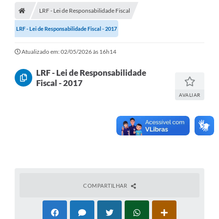
LRF - Lei de Responsabilidade Fiscal
Turismo
LRF - Lei de Responsabilidade Fiscal - 2017
Publicações Oficiais
Atualizado em: 02/05/2026 às 16h14
Cadastro de Artesãos
LRF - Lei de Responsabilidade
Lei Aldir Blanc
Fiscal - 2017
CTM
AVALIAR
Audiências Públicas
Balanços
A Prefeitura
Avisos e comunicados
COMPARTILHAR
Licitações anteriores
Contratos