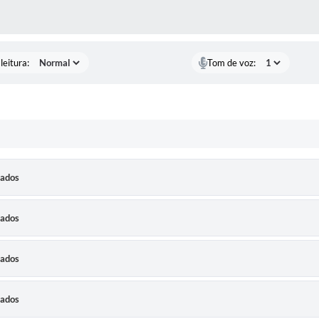
AS MÍDIAS
leitura:
Tom de voz:
dados
dados
dados
dados