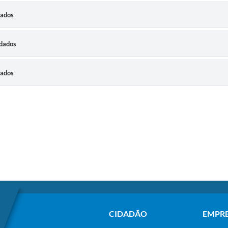
dados
adados
dados
CIDADÃO
EMPR