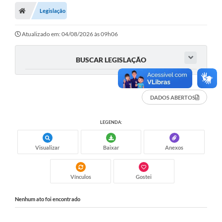
Legislação
Turismo
Publicações Oficiais
Atualizado em: 04/08/2026 às 09h06
Cadastro de Artesãos
BUSCAR LEGISLAÇÃO
Lei Aldir Blanc
CTM
DADOS ABERTOS
Audiências Públicas
LEGENDA:
Balanços
Visualizar
Baixar
Anexos
A Prefeitura
Avisos e comunicados
Vínculos
Gostei
Licitações anteriores
Nenhum ato foi encontrado
Contratos