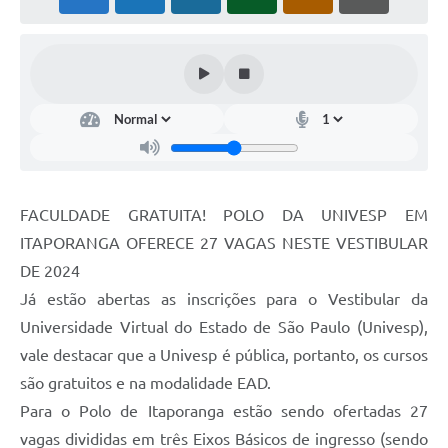
Estatuto dos Servidores Municipais
PLANO MUNICIPAL DE ASSISTÊNCIA SOCIAL
A Nossa Cidade
Galeria de Vídeos
Contas Públicas
Legislação
FACULDADE GRATUITA! POLO DA UNIVESP EM
ITAPORANGA OFERECE 27 VAGAS NESTE VESTIBULAR
Editais
DE 2024
Links
Já estão abertas as inscrições para o Vestibular da
Universidade Virtual do Estado de São Paulo (Univesp),
Banco do Povo Paulista
vale destacar que a Univesp é pública, portanto, os cursos
Folha de Pagamento
são gratuitos e na modalidade EAD.
Serviços ao Cidadão
Para o Polo de Itaporanga estão sendo ofertadas 27
vagas divididas em três Eixos Básicos de ingresso (sendo
Nota Fiscal Eletrônica