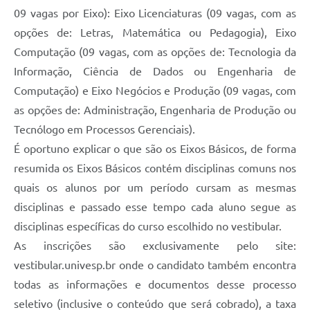
09 vagas por Eixo): Eixo Licenciaturas (09 vagas, com as
Compras Web
opções de: Letras, Matemática ou Pedagogia), Eixo
Computação (09 vagas, com as opções de: Tecnologia da
STS - 3º Setor
Informação, Ciência de Dados ou Engenharia de
Telefones Úteis
Computação) e Eixo Negócios e Produção (09 vagas, com
Transparência
as opções de: Administração, Engenharia de Produção ou
Tecnólogo em Processos Gerenciais).
Notícias
É oportuno explicar o que são os Eixos Básicos, de forma
Contato
resumida os Eixos Básicos contém disciplinas comuns nos
SIC
quais os alunos por um período cursam as mesmas
disciplinas e passado esse tempo cada aluno segue as
disciplinas específicas do curso escolhido no vestibular.
As inscrições são exclusivamente pelo site:
vestibular.univesp.br onde o candidato também encontra
todas as informações e documentos desse processo
seletivo (inclusive o conteúdo que será cobrado), a taxa