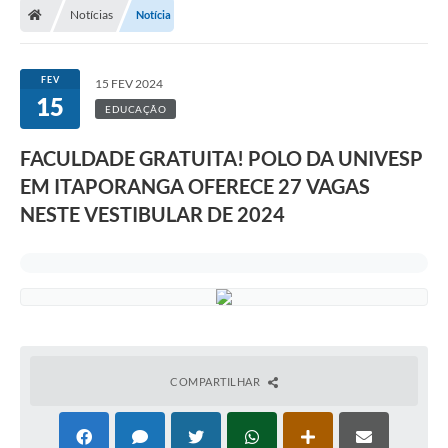
Notícias
Notícia
Turismo
Publicações Oficiais
FEV
15 FEV 2024
15
Cadastro de Artesãos
EDUCAÇÃO
Lei Aldir Blanc
FACULDADE GRATUITA! POLO DA UNIVESP
EM ITAPORANGA OFERECE 27 VAGAS
CTM
NESTE VESTIBULAR DE 2024
Audiências Públicas
Balanços
A Prefeitura
Avisos e comunicados
Licitações anteriores
COMPARTILHAR
Contratos