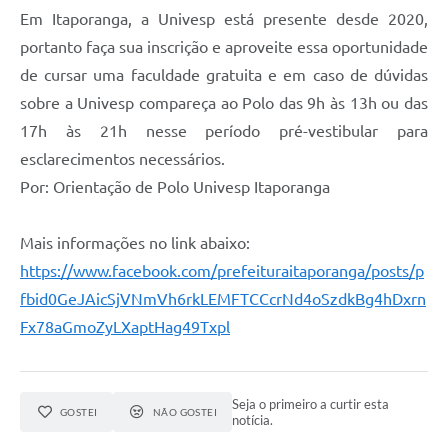
Em Itaporanga, a Univesp está presente desde 2020,
portanto faça sua inscrição e aproveite essa oportunidade
de cursar uma faculdade gratuita e em caso de dúvidas
sobre a Univesp compareça ao Polo das 9h às 13h ou das
17h às 21h nesse período pré-vestibular para
esclarecimentos necessários.
Por: Orientação de Polo Univesp Itaporanga
Mais informações no link abaixo:
https://www.facebook.com/prefeituraitaporanga/posts/p
fbid0GeJAicSjVNmVh6rkLEMFTCCcrNd4oSzdkBg4hDxrn
Fx78aGmoZyLXaptHag49Txpl
Seja o primeiro a curtir esta
GOSTEI
NÃO GOSTEI
notícia.