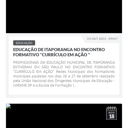
03 OUT 2022 - 09h07
EDUCAÇÃO
EDUCAÇÃO DE ITAPORANGA NO ENCONTRO
FORMATIVO "CURRÍCULO EM AÇÃO "
PROFISSIONAIS DA EDUCAÇÃO MUNICIPAL DE ITAPORANGA
ESTIVERAM EM SÃO PAULO NO ENCONTRO FORMATIVO
"CURRÍCULO EM AÇÃO" Redes Municipais dos formadores
municipais paulistas nos dias 26 e 27 de setembro realizado
pela União Nacional dos Dirigentes Municipais de Educação -
UNDIME SP e a Escola de Formação (...
AGO
18