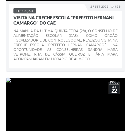
29 SET 2023 - 14h59
EDUCAÇÃO
VISITA NA CRECHE ESCOLA "PREFEITO HERNANI
CAMARGO" DO CAE
NA MANHÃ DA ÚLTIMA QUINTA-FEIRA (28), O CONSELHO DE
ALIMENTAÇÃO ESCOLAR (CAE), COMO ÓRGÃO
FISCALIZADOR E DE CONTROLE SOCIAL, REALIZOU VISITA NA
CRECHE ESCOLA "PREFEITO HERNANI CAMARGO" . NA
OPORTUNIDADE AS CONSELHEIRAS SANDRA MARA
VETRONE, RITA DE CÁSSIA QUEIROZ E TÂNIA MARA
ACOMPANHARAM EM HORÁRIO DE ALMOÇO...
SET
22