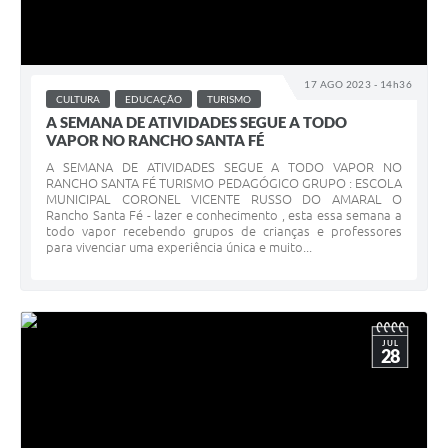
17 AGO 2023 - 14h36
CULTURA
EDUCAÇÃO
TURISMO
A SEMANA DE ATIVIDADES SEGUE A TODO
VAPOR NO RANCHO SANTA FÉ
A SEMANA DE ATIVIDADES SEGUE A TODO VAPOR NO
RANCHO SANTA FÉ TURISMO PEDAGÓGICO GRUPO : ESCOLA
MUNICIPAL CORONEL VICENTE RUSSO DO AMARAL O
Rancho Santa Fé - lazer e conhecimento , esta essa semana a
todo vapor recebendo grupos de crianças e professores
para vivenciar uma experiência única e muito...
JUL
28