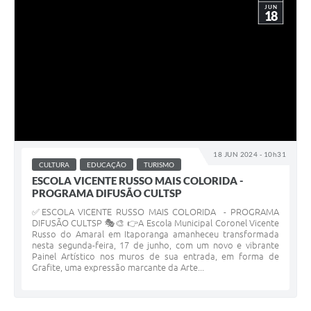
JUN
18
18 JUN 2024 - 10h31
CULTURA
EDUCAÇÃO
TURISMO
ESCOLA VICENTE RUSSO MAIS COLORIDA -
PROGRAMA DIFUSÃO CULTSP
✅ESCOLA VICENTE RUSSO MAIS COLORIDA - PROGRAMA
DIFUSÃO CULTSP 🎭🎨 👉A Escola Municipal Coronel Vicente
Russo do Amaral em Itaporanga amanheceu transformada
nesta segunda-feira, 17 de junho, com um novo e vibrante
Painel Artístico nos muros de sua entrada, em forma de
Grafite, uma expressão marcante da Arte...