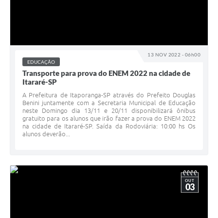
13 NOV 2022 - 06h00
EDUCAÇÃO
Transporte para prova do ENEM 2022 na cidade de
Itararé-SP
A Prefeitura de Itaporanga-SP através do Prefeito Douglas
Benini juntamente com a Secretaria Municipal de Educação
neste Domingo dia 13/11 e 20/11 disponibilizará ônibus
gratuito para os alunos que irão fazer a prova do ENEM 2022
na cidade de Itararé-SP. Saída da Rodoviária: 10:00 hs Os
alunos deverão...
OUT
03