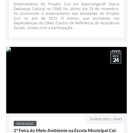
Encerramento do Projeto Guri em Itaporanga-SP Marca
Destaque Cultural no CRAS No último dia 29 de novembro,
foi promovido o encerramento das atividades do Projeto
Guri no ano de 2023. O evento, que aconteceu nas
dependências do CRAS (Centro de Referência de Assistência
Social), contou com a participação...
NOV
24
24 NOV 2023 - 13h45
EDUCAÇÃO
2ª Feira do Meio Ambiente na Escola Municipal Cel.