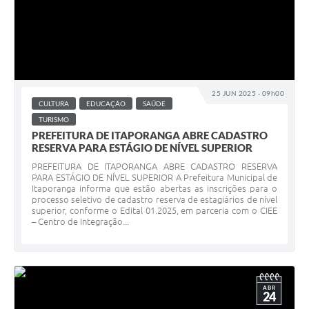
25 JUN 2025 - 09h00
CULTURA
EDUCAÇÃO
SAÚDE
TURISMO
PREFEITURA DE ITAPORANGA ABRE CADASTRO
RESERVA PARA ESTÁGIO DE NÍVEL SUPERIOR
PREFEITURA DE ITAPORANGA ABRE CADASTRO RESERVA
PARA ESTÁGIO DE NÍVEL SUPERIOR A Prefeitura Municipal de
Itaporanga informa que estão abertas as inscrições para o
processo seletivo de cadastro reserva de estagiários de nível
superior, conforme o Edital 01.2025, em parceria com o CIEE
– Centro de Integração...
ABR
24