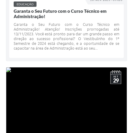
EDUCAÇÃO
Garanta o Seu Futuro com o Curso Técnico em
Administração!
Garanta o Seu Futuro com o Curso Técnico em
Administração! Atenção! Inscrições prorrogadas até
13/11/2023. Você está pronto para dar um grande passo em
direção ao sucesso profissional? O Vestibulinho do 1º
Semestre de 2024 está chegando, e a oportunidade de se
capacitar na área de Administração está ao seu...
SET
29