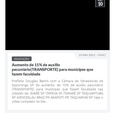
MAI
10
10 MAI 2022 - 13h47
EDUCAÇÃO
Aumento de 15% de auxilio
pecuniário(TRANSPORTE) para munícipes que
fazem faculdade
Prefeito Douglas Benini com a Câmara de Vereadores de
Itaporanga SP da aumento de 15% de auxilio pecuniário
(TRANSPORTE) para munícipes que fazem faculdade nas
cidades de: AVARÉ SP ITAPEVA SP ITARARÉ SP TAQUARITUBA
SP WENCESLAU BRAZ PR ARAPOTI PR TAQUARIVAÍ SP Veja o
vídeo completo no link...