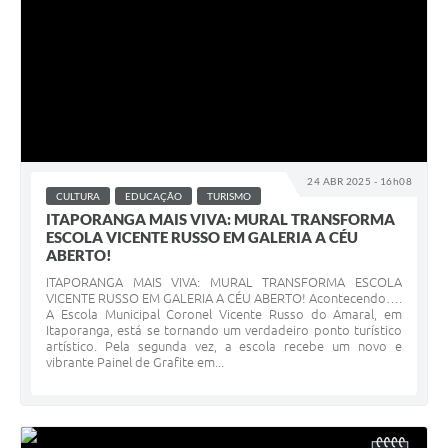
24 ABR 2025 - 16h08
CULTURA
EDUCAÇÃO
TURISMO
ITAPORANGA MAIS VIVA: MURAL TRANSFORMA
ESCOLA VICENTE RUSSO EM GALERIA A CÉU
ABERTO!
ITAPORANGA MAIS VIVA: MURAL TRANSFORMA ESCOLA
VICENTE RUSSO EM GALERIA A CÉU ABERTO! Acontecendo….
A Escola Municipal Coronel Vicente Russo do Amaral, em
Itaporanga, está se tornando um verdadeiro ponto turístico
artístico. Pela segunda vez, a escola recebe um novo e
vibrante Painel de Grafite em...