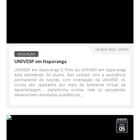
18 AGO 2022 - 09h05
EDUCAÇÃO
UNIVESP em Itaporanga
UNIVESP em Itaporanga O Polo da UNIVESP em Itaporanga
está atendendo 54 alunos. Eles contam com a assistência
permanente de tutores, com orientação da UNIVESP, os
cursos são realizados por meio de Ambiente Virtual de
Aprendizagem , plataforma on-line, nele os estudantes
desenvolvem atividades acadêmicas,...
JUL
05