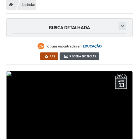
Notícias
Turismo
Publicações Oficiais
BUSCA DETALHADA
Cadastro de Artesãos
Lei Aldir Blanc
notícias encontradas em
EDUCAÇÃO
136
RSS
RECEBA NOTÍCIAS
CTM
Audiências Públicas
Balanços
ABR
13
A Prefeitura
Avisos e comunicados
Licitações anteriores
Contratos