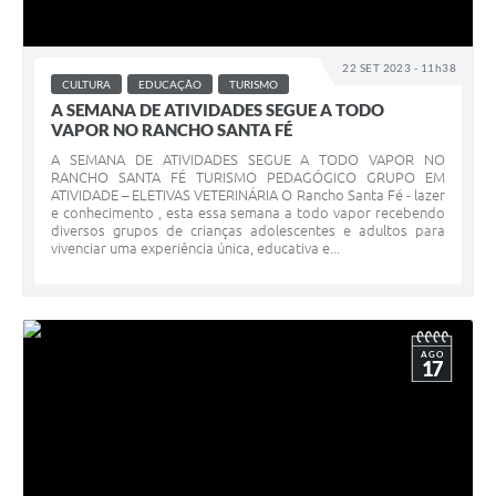
22 SET 2023 - 11h38
CULTURA
EDUCAÇÃO
TURISMO
A SEMANA DE ATIVIDADES SEGUE A TODO
VAPOR NO RANCHO SANTA FÉ
A SEMANA DE ATIVIDADES SEGUE A TODO VAPOR NO
RANCHO SANTA FÉ TURISMO PEDAGÓGICO GRUPO EM
ATIVIDADE – ELETIVAS VETERINÁRIA O Rancho Santa Fé - lazer
e conhecimento , esta essa semana a todo vapor recebendo
diversos grupos de crianças adolescentes e adultos para
vivenciar uma experiência única, educativa e...
AGO
17