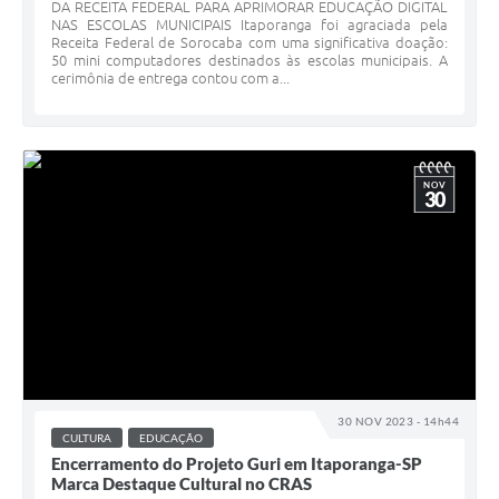
DA RECEITA FEDERAL PARA APRIMORAR EDUCAÇÃO DIGITAL
NAS ESCOLAS MUNICIPAIS Itaporanga foi agraciada pela
Receita Federal de Sorocaba com uma significativa doação:
50 mini computadores destinados às escolas municipais. A
cerimônia de entrega contou com a...
NOV
30
30 NOV 2023 - 14h44
CULTURA
EDUCAÇÃO
Encerramento do Projeto Guri em Itaporanga-SP
Marca Destaque Cultural no CRAS