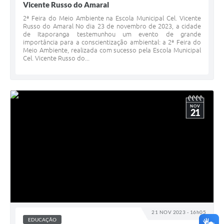
Vicente Russo do Amaral
2ª Feira do Meio Ambiente na Escola Municipal Cel. Vicente
Russo do Amaral No dia 23 de novembro de 2023, a cidade
de Itaporanga testemunhou um evento de grande
importância para a conscientização ambiental: a 2ª Feira do
Meio Ambiente, realizada com sucesso pela Escola Municipal
Cel. Vicente Russo do...
NOV
21
21 NOV 2023 - 16h05
EDUCAÇÃO