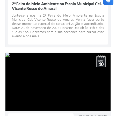
2ª Feira do Meio Ambiente na Escola Municipal Cel.
Vicente Russo do Amaral
Junte-se a nós na 2ª Feira do Meio Ambiente na Escola
Municipal Cel. Vicente Russo do Amaral! Venha fazer parte
desse momento especial de conscientização e aprendizado.
Data: 23 de novembro de 2023 Horário: Das 8h às 11h e das
13h às 16h. Contamos com a sua presença para tornar esse
evento ainda mais...
NOV
10
10 NOV 2023 - 09h20