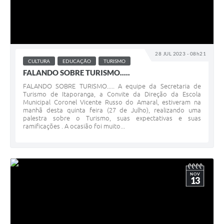
28 JUL 2023 - 08h21
CULTURA
EDUCAÇÃO
TURISMO
FALANDO SOBRE TURISMO.....
FALANDO SOBRE TURISMO..... A equipe da Secretaria de
Turismo de Itaporanga, a Convite da Direção da Escola
Municipal Coronel Vicente Russo do Amaral, estiveram na
manhã desta quinta feira (27 de Julho), realizando uma
palestra sobre o Turismo, suas expectativas e suas
ramificações . A ocasião foi muito...
NOV
13