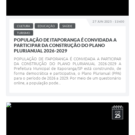
27 JUN 2025 - 11h00
CULTURA
EDUCAÇÃO
SAÚDE
TURISMO
POPULAÇÃO DE ITAPORANGA É CONVIDADA A
PARTICIPAR DA CONSTRUÇÃO DO PLANO
PLURIANUAL 2026-2029
POPULAÇÃO DE ITAPORANGA É CONVIDADA A PARTICIPAR
DA CONSTRUÇÃO DO PLANO PLURIANUAL 2026-2029 A
Prefeitura Municipal de Itaporanga/SP está construindo, de
forma democrática e participativa, o Plano Plurianual (PPA)
para o período de 2026 a 2029. Por meio de um questionário
online, a população pode...
JUN
25