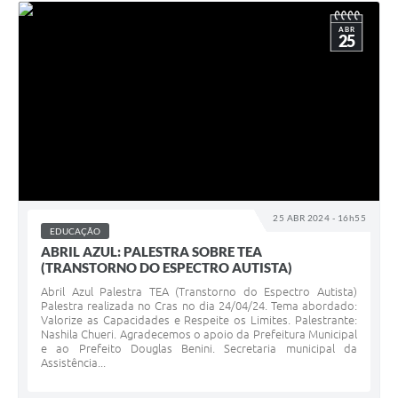
ABR
25
25 ABR 2024 - 16h55
EDUCAÇÃO
ABRIL AZUL: PALESTRA SOBRE TEA
(TRANSTORNO DO ESPECTRO AUTISTA)
Abril Azul Palestra TEA (Transtorno do Espectro Autista)
Palestra realizada no Cras no dia 24/04/24. Tema abordado:
Valorize as Capacidades e Respeite os Limites. Palestrante:
Nashila Chueri. Agradecemos o apoio da Prefeitura Municipal
e ao Prefeito Douglas Benini. Secretaria municipal da
Assistência...