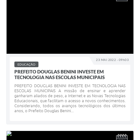
23 MAI 2022 - 09h03
EDUCAÇÃO
PREFEITO DOUGLAS BENINI INVESTE EM
TECNOLOGIA NAS ESCOLAS MUNICIPAIS
PREFEITO DOUGLAS BENINI INVESTE EM TECNOLOGIA NAS
ESCOLAS MUNICIPAIS A missão de ensinar e aprender
ganharam aliados de peso, a Internet e as Novas Tecnologias
Educacionais, que facilitam o acesso a novos conhecimentos.
Considerando, todos os avanços tecnológicos dos últimos
anos, o Prefeito Douglas Benini...