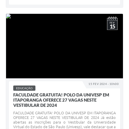
FEV
15
15 FEV 2024 - 10h00
EDUCAÇÃO
FACULDADE GRATUITA! POLO DA UNIVESP EM
ITAPORANGA OFERECE 27 VAGAS NESTE
VESTIBULAR DE 2024
FACULDADE GRATUITA! POLO DA UNIVESP EM ITAPORANGA
OFERECE 27 VAGAS NESTE VESTIBULAR DE 2024 Já estão
abertas as inscrições para o Vestibular da Universidade
Virtual do Estado de São Paulo (Univesp), vale destacar que a