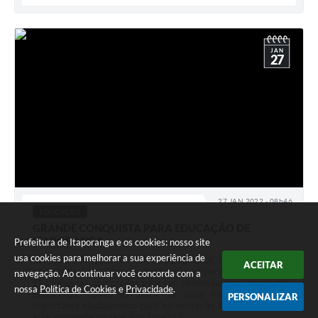
JAN
27
27 JAN 2022 - 08h46
EDUCAÇÃO
GRANDE CONQUISTA PARA EDUCAÇÃO DE
ITAPORANGA
Prefeitura de Itaporanga e os cookies: nosso site
usa cookies para melhorar a sua experiência de
GRANDE CONQUISTA PARA EDUCAÇÃO DE ITAPORANGA! A
ACEITAR
administração publica de Itaporanga adquiriu 54 TVs LG de
navegação. Ao continuar você concorda com a
55 polegadas compradas para ser destinada a educação de
nossa
Política de Cookies
e
Privacidade
.
Itaporanga. Todas as salas de aulas iram ganhar um
PERSONALIZAR
importante equipamento para aprimorar as lições na sala de
aula: um moderno televisor Smart LG...