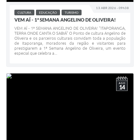
Estatuto dos Servidores Municipais
13 ABR 2026 - 09h38
CULTURA
EDUCAÇÃO
TURISMO
PLANO MUNICIPAL DE ASSISTÊNCIA SOCIAL
VEM AÍ - 1ª SEMANA ANGELINO DE OLIVEIRA!
VEM AÍ - 1ª SEMANA ANGELINO DE OLIVEIRA! "ITAPORANGA,
A Nossa Cidade
TERRA ONDE CANTA O SABIÁ" O Ponto de cultura Angelino de
Oliveira e os parceiros culturais convidam toda a população
Galeria de Vídeos
de Itaporanga, moradores da região e visitantes para
prestigiarem a 1ª Semana Angelino de Oliveira, um evento
Contas Públicas
especial que celebra a...
Legislação
Editais
AGO
14
Links
Banco do Povo Paulista
Folha de Pagamento
Serviços ao Cidadão
Nota Fiscal Eletrônica