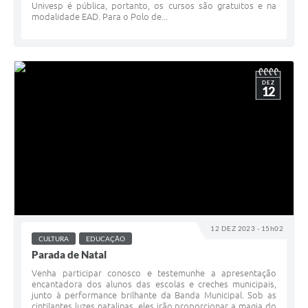
Univesp é pública, portanto, os cursos são gratuitos e na
modalidade EAD. Para o Polo de...
DEZ
12
12 DEZ 2023 - 15h02
CULTURA
EDUCAÇÃO
Parada de Natal
Venha participar conosco e testemunhe a apresentação
encantadora dos alunos das escolas e creches municipais,
junto à performance brilhante da Banda Municipal. Sob as
cintilantes luzes natalinas, eles irão proporcionar a magia do