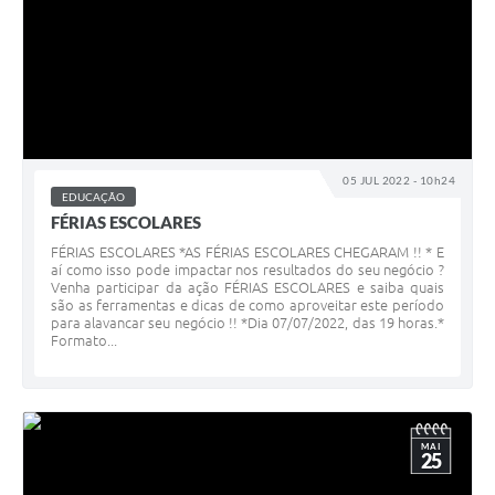
05 JUL 2022 - 10h24
EDUCAÇÃO
FÉRIAS ESCOLARES
FÉRIAS ESCOLARES *AS FÉRIAS ESCOLARES CHEGARAM !! * E
aí como isso pode impactar nos resultados do seu negócio ?
Venha participar da ação FÉRIAS ESCOLARES e saiba quais
são as ferramentas e dicas de como aproveitar este período
para alavancar seu negócio !! *Dia 07/07/2022, das 19 horas.*
Formato...
MAI
25