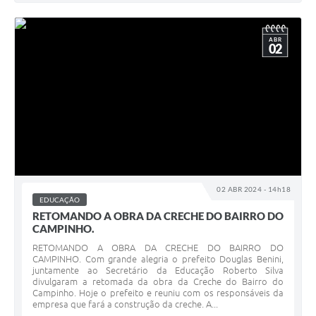
ABR
02
02 ABR 2024 - 14h18
EDUCAÇÃO
RETOMANDO A OBRA DA CRECHE DO BAIRRO DO
CAMPINHO.
RETOMANDO A OBRA DA CRECHE DO BAIRRO DO
CAMPINHO. Com grande alegria o prefeito Douglas Benini,
juntamente ao Secretário da Educação Roberto Silva
divulgaram a retomada da obra da Creche do Bairro do
Campinho. Hoje o prefeito e reuniu com os responsáveis da
empresa que fará a construção da creche. A...