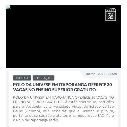
MAR
30
30 MAR 2022 - 09h28
CULTURA
EDUCAÇÃO
POLO DA UNIVESP EM ITAPORANGA OFERECE 30
VAGAS NO ENSINO SUPERIOR GRATUITO
POLO DA UNIVESP EM ITAPORANGA OFERECE 30 VAGAS NO
ENSINO SUPERIOR GRATUITO Já estão abertas as inscrições
para o Vestibular da Universidade Virtual do Estado de São
Paulo (Univesp), vale ressaltar que a Univesp é pública,
portanto os cursos são gratuitos e na modalidade EAD. Para
o Polo de Itaporanga estão...