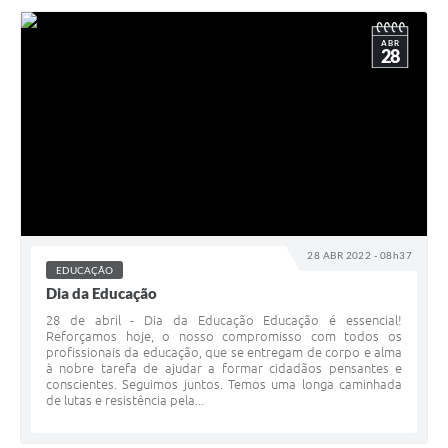
ABR
28
28 ABR 2022 - 08h37
EDUCAÇÃO
Dia da Educação
28 de abril - Dia da Educação Educação é essencial!
Reforçamos hoje, o nosso compromisso com todos os
profissionais da educação, que se entregam de corpo e alma
à nobre tarefa de ajudar a formar cidadãos pensantes e
conscientes. Seguimos juntos. Temos uma longa caminhada
de lutas e resistência pela...