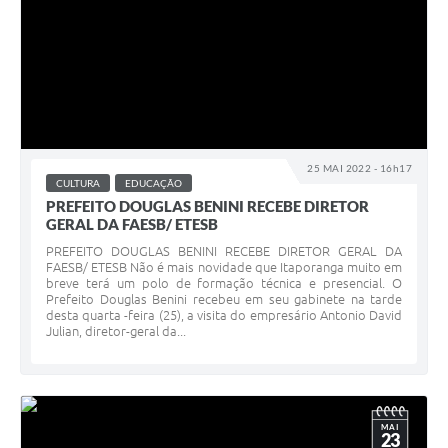
25 MAI 2022 - 16h17
CULTURA
EDUCAÇÃO
PREFEITO DOUGLAS BENINI RECEBE DIRETOR
GERAL DA FAESB/ ETESB
PREFEITO DOUGLAS BENINI RECEBE DIRETOR GERAL DA
FAESB/ ETESB Não é mais novidade que Itaporanga muito em
breve terá um polo de formação técnica e presencial. O
Prefeito Douglas Benini recebeu em seu gabinete na tarde
desta quarta -feira (25), a visita do empresário Antonio David
Julian, diretor-geral da...
MAI
23