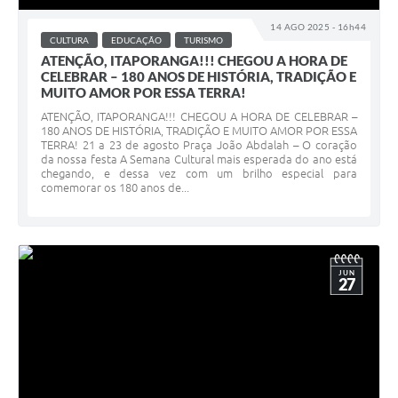
14 AGO 2025 - 16h44
Compras Web
CULTURA
EDUCAÇÃO
TURISMO
ATENÇÃO, ITAPORANGA!!! CHEGOU A HORA DE
STS - 3º Setor
CELEBRAR – 180 ANOS DE HISTÓRIA, TRADIÇÃO E
MUITO AMOR POR ESSA TERRA!
Telefones Úteis
ATENÇÃO, ITAPORANGA!!! CHEGOU A HORA DE CELEBRAR –
180 ANOS DE HISTÓRIA, TRADIÇÃO E MUITO AMOR POR ESSA
Transparência
TERRA! 21 a 23 de agosto Praça João Abdalah – O coração
da nossa festa A Semana Cultural mais esperada do ano está
Notícias
chegando, e dessa vez com um brilho especial para
comemorar os 180 anos de...
Contato
SIC
JUN
27