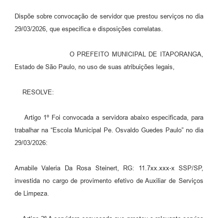
Estatuto dos Servidores Municipais
Dispõe sobre convocação de servidor que prestou serviços no dia
PLANO MUNICIPAL DE ASSISTÊNCIA SOCIAL
29/03/2026, que especifica e disposições correlatas.
A Nossa Cidade
O PREFEITO MUNICIPAL DE ITAPORANGA,
Galeria de Vídeos
Estado de São Paulo, no uso de suas atribuições legais,
Contas Públicas
RESOLVE:
Legislação
Artigo 1º Foi convocada a servidora abaixo especificada, para
Editais
trabalhar na “Escola Municipal Pe. Osvaldo Guedes Paulo” no dia
Links
29/03/2026:
Banco do Povo Paulista
Amabile Valeria Da Rosa Steinert, RG: 11.7xx.xxx-x SSP/SP,
Folha de Pagamento
investida no cargo de provimento efetivo de Auxiliar de Serviços
de Limpeza.
Serviços ao Cidadão
Nota Fiscal Eletrônica