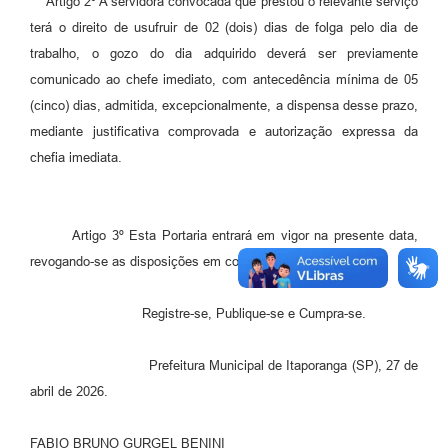
Artigo 2º A servidora convocada que prestou o relevante serviço
terá o direito de usufruir de 02 (dois) dias de folga pelo dia de
Compras Web
trabalho, o gozo do dia adquirido deverá ser previamente
STS - 3º Setor
comunicado ao chefe imediato, com antecedência mínima de 05
(cinco) dias, admitida, excepcionalmente, a dispensa desse prazo,
Telefones Úteis
mediante justificativa comprovada e autorização expressa da
Transparência
chefia imediata.
Notícias
Contato
Artigo 3º Esta Portaria entrará em vigor na presente data,
revogando-se as disposições em contrário.
SIC
Registre-se, Publique-se e Cumpra-se.
Prefeitura Municipal de Itaporanga (SP), 27 de
abril de 2026.
FABIO BRUNO GURGEL BENINI